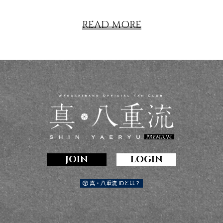
READ MORE
JOIN
LOGIN
真・八重流 IDとは？