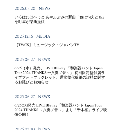
2026.03.20
NEWS
いろはにほへっと あやふぶみの新曲「色は匂えども」
を町屋が楽曲提供
2025.12.16
MEDIA
【TV/CS】ミュージック・ジャパンTV
2025.06.27
NEWS
6/25（水）発売、LIVE Blu-ray 「和楽器バンド Japan
Tour 2024 THANKS 〜八奏ノ音～」 初回限定盤付属ラ
イブフォトブックレット、通常盤化粧紙の誤植に関す
るお詫びとお知らせ
2025.06.27
NEWS
6/25(水)発売 LIVE Blu-ray『和楽器バンド Japan Tour
2024 THANKS ～八奏ノ音～』より「千本桜」ライブ映
像公開！
2025.05.30
NEWS