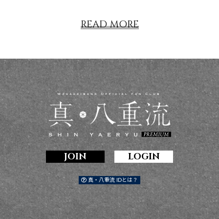
READ MORE
JOIN
LOGIN
真・八重流 IDとは？