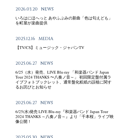
2026.03.20
NEWS
いろはにほへっと あやふぶみの新曲「色は匂えども」
を町屋が楽曲提供
2025.12.16
MEDIA
【TV/CS】ミュージック・ジャパンTV
2025.06.27
NEWS
6/25（水）発売、LIVE Blu-ray 「和楽器バンド Japan
Tour 2024 THANKS 〜八奏ノ音～」 初回限定盤付属ラ
イブフォトブックレット、通常盤化粧紙の誤植に関す
るお詫びとお知らせ
2025.06.27
NEWS
6/25(水)発売 LIVE Blu-ray『和楽器バンド Japan Tour
2024 THANKS ～八奏ノ音～』より「千本桜」ライブ映
像公開！
2025.05.30
NEWS