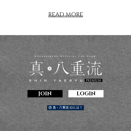
READ MORE
JOIN
LOGIN
真・八重流 IDとは？