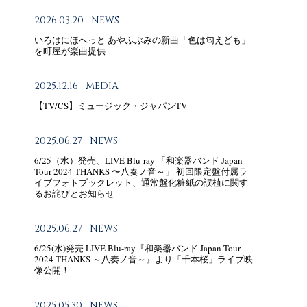
2026.03.20
NEWS
いろはにほへっと あやふぶみの新曲「色は匂えども」
を町屋が楽曲提供
2025.12.16
MEDIA
【TV/CS】ミュージック・ジャパンTV
2025.06.27
NEWS
6/25（水）発売、LIVE Blu-ray 「和楽器バンド Japan
Tour 2024 THANKS 〜八奏ノ音～」 初回限定盤付属ラ
イブフォトブックレット、通常盤化粧紙の誤植に関す
るお詫びとお知らせ
2025.06.27
NEWS
6/25(水)発売 LIVE Blu-ray『和楽器バンド Japan Tour
2024 THANKS ～八奏ノ音～』より「千本桜」ライブ映
像公開！
2025.05.30
NEWS